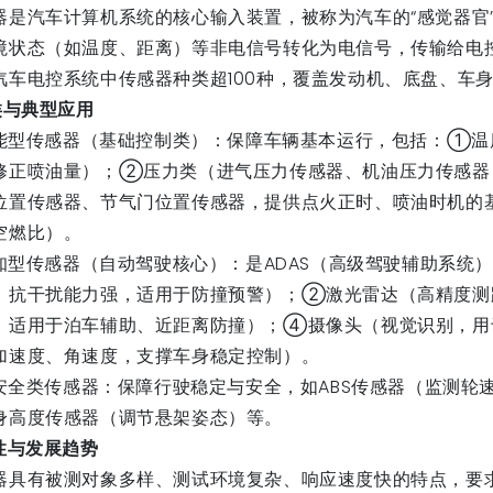
器是汽车计算机系统的核心输入装置，被称为汽车的“感觉器官
境状态（如温度、距离）等非电信号转化为电信号，传输给电控
汽车电控系统中传感器种类超100种，覆盖发动机、底盘、
类与典型应用
功能型传感器（基础控制类）：保障车辆基本运行，包括：①
修正喷油量）；②压力类（进气压力传感器、机油压力传感器
位置传感器、节气门位置传感器，提供点火正时、喷油时机的
空燃比）。
感知型传感器（自动驾驶核心）：是ADAS（高级驾驶辅助系统
，抗干扰能力强，适用于防撞预警）；②激光雷达（高精度测
，适用于泊车辅助、近距离防撞）；④摄像头（视觉识别，用
加速度、角速度，支撑车身稳定控制）。
与安全类传感器：保障行驶稳定与安全，如ABS传感器（监测
身高度传感器（调节悬架姿态）等。
性与发展趋势
器具有被测对象多样、测试环境复杂、响应速度快的特点，要