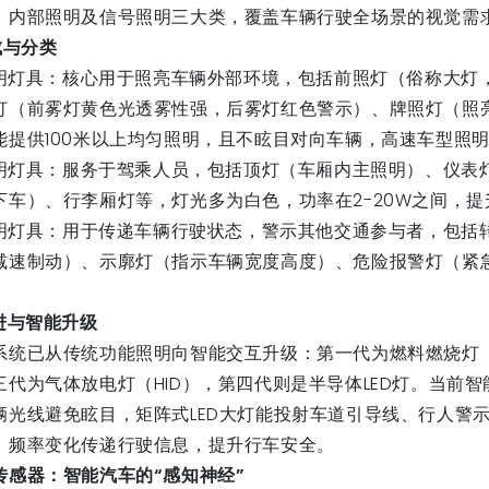
、内部照明及信号照明三大类，覆盖车辆行驶全场景的视觉
成与分类
照明灯具：核心用于照亮车辆外部环境，包括前照灯（俗称大灯
灯（前雾灯黄色光透雾性强，后雾灯红色警示）、牌照灯（照
能提供100米以上均匀照明，且不眩目对向车辆，高速车型照明距
照明灯具：服务于驾乘人员，包括顶灯（车厢内主照明）、仪表
下车）、行李厢灯等，灯光多为白色，功率在2-20W之间，
照明灯具：用于传递车辆行驶状态，警示其他交通参与者，包括转向
减速制动）、示廓灯（指示车辆宽度高度）、危险报警灯（紧
。
进与智能升级
系统已从传统功能照明向智能交互升级：第一代为燃料燃烧灯
三代为气体放电灯（HID），第四代则是半导体LED灯。当前
辆光线避免眩目，矩阵式LED大灯能投射车道引导线、行人警
、频率变化传递行驶信息，提升行车安全。
传感器：智能汽车的“感知神经”