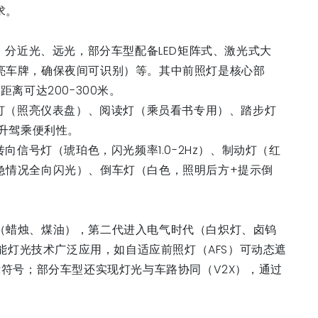
需求。
，分近光、远光，部分车型配备LED矩阵式、激光式大
亮车牌，确保夜间可识别）等。其中前照灯是核心部
离可达200-300米。
灯（照亮仪表盘）、阅读灯（乘员看书专用）、踏步灯
提升驾乘便利性。
信号灯（琥珀色，闪光频率1.0-2Hz）、制动灯（红
急情况全向闪光）、倒车灯（白色，照明后方+提示倒
（蜡烛、煤油），第二代进入电气时代（白炽灯、卤钨
智能灯光技术广泛应用，如自适应前照灯（AFS）可动态遮
示符号；部分车型还实现灯光与车路协同（V2X），通过