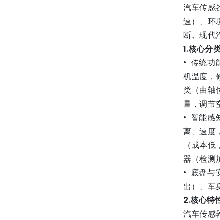
汽车传感
速）、环
断。现代
1.
核心分
• 传统
机温度，
类（曲轴
量，调节
• 智能
离、速度
（成本低
器（检测
• 底盘
出）、车
2.
核心特
汽车传感