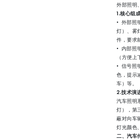
外部照明
1.
核心组
• 外部
灯）、雾
件，要求
• 内部
（方便上
• 信号
色，提示
车）等
2.
技术演
汽车照明
灯），第
蔽对向车
灯光颜色
二、汽车