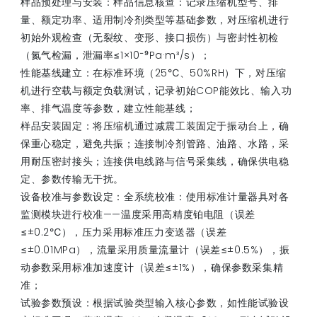
样品预处理与安装：样品信息核查：记录压缩机型号、排
量、额定功率、适用制冷剂类型等基础参数，对压缩机进行
初始外观检查（无裂纹、变形、接口损伤）与密封性初检
（氮气检漏，泄漏率≤1×10⁻⁹Pa·m³/s）；
性能基线建立：在标准环境（25℃、50%RH）下，对压缩
机进行空载与额定负载测试，记录初始COP能效比、输入功
率、排气温度等参数，建立性能基线；
样品安装固定：将压缩机通过减震工装固定于振动台上，确
保重心稳定，避免共振；连接制冷剂管路、油路、水路，采
用耐压密封接头；连接供电线路与信号采集线，确保供电稳
定、参数传输无干扰。
设备校准与参数设定：全系统校准：使用标准计量器具对各
监测模块进行校准——温度采用高精度铂电阻（误差
≤±0.2℃），压力采用标准压力变送器（误差
≤±0.01MPa），流量采用质量流量计（误差≤±0.5%），振
动参数采用标准加速度计（误差≤±1%），确保参数采集精
准；
试验参数预设：根据试验类型输入核心参数，如性能试验设