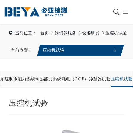
当前位置：
首页
我们的服务
设备研发
压缩机试验
当前位置：
压缩机试验
系统制冷能力
系统制热能力
系统耗电（COP）
冷凝器试验
压缩机试验
压缩机试验