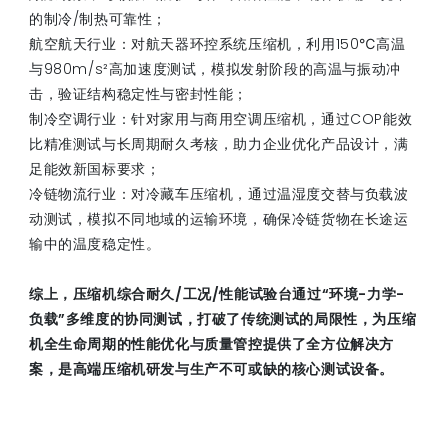
的制冷/制热可靠性；
航空航天行业：对航天器环控系统压缩机，利用150℃高温
与980m/s²高加速度测试，模拟发射阶段的高温与振动冲
击，验证结构稳定性与密封性能；
制冷空调行业：针对家用与商用空调压缩机，通过COP能效
比精准测试与长周期耐久考核，助力企业优化产品设计，满
足能效新国标要求；
冷链物流行业：对冷藏车压缩机，通过温湿度交替与负载波
动测试，模拟不同地域的运输环境，确保冷链货物在长途运
输中的温度稳定性。
综上，压缩机综合耐久/工况/性能试验台通过“环境-力学-
负载”多维度的协同测试，打破了传统测试的局限性，为压缩
机全生命周期的性能优化与质量管控提供了全方位解决方
案，是高端压缩机研发与生产不可或缺的核心测试设备。